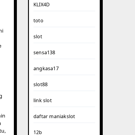
KLIX4D
toto
ni
slot
e
sensa138
angkasa17
slot88
n
g
link slot
ain
daftar maniakslot
n
tu,
12b