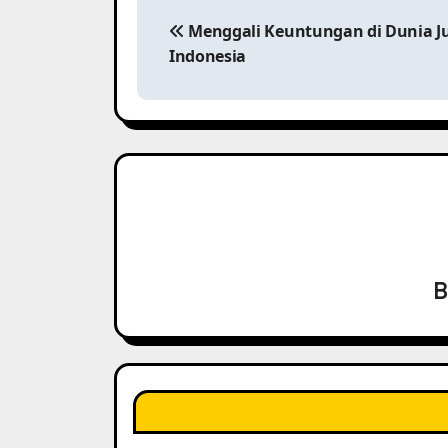
P
Menggali Keuntungan di Dunia Ju
o
Indonesia
s
t
n
a
v
i
g
a
t
i