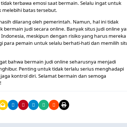
n tidak terbawa emosi saat bermain. Selalu ingat untuk
melebihi batas tersebut.
 masih dilarang oleh pemerintah. Namun, hal ini tidak
ermain judi secara online. Banyak situs judi online y
i Indonesia, meskipun dengan risiko yang harus mereka
i para pemain untuk selalu berhati-hati dan memilih sit
ingat bahwa bermain judi online seharusnya menjadi
hibur. Penting untuk tidak terlalu serius menghadapi
jaga kontrol diri. Selamat bermain dan semoga
!